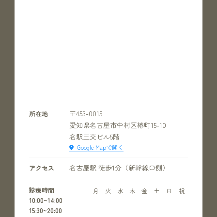
〒453-0015
所在地
愛知県名古屋市中村区椿町15-10
名駅三交ビル5階
Google Mapで開く
名古屋駅 徒歩1分（新幹線口側）
アクセス
診療時間
月
火
水
木
金
土
日
祝
10:00~14:00
15:30~20:00