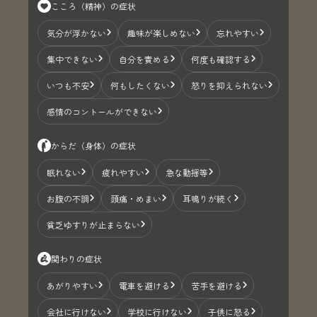
こころ（精神）の症状
気分が浮かない
趣味が楽しめない
忘れやすい
集中できない
自分を責める
何度も確認する
いつも不安
何もしたくない
怒りを抑えられない
感情のコントールができない
からだ（身体）の症状
眠れない
疲れやすい
急な動揺等
お腹の不調
頭痛・めまい
耳鳴りが続く
貧乏ゆすりが止まらない
関わりの症状
あがりやすい
電車を避ける
苦手を避ける
会社に行けない
学校に行けない
子供に怒る