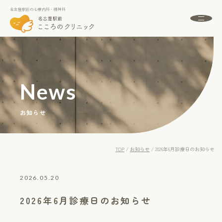
名古屋駅前の心療内科・精神科
名古屋駅前の心療内科・精神科
About
名古屋駅前こころのクリニックとは
初めての方へ
News
Menu
診療案内
お知らせ
Doctor
ドクター紹介
Access
アクセス
TOP
/
お知らせ
/
2026年6月診療日のお知らせ
FAQ
よくある質問
News
2026.05.20
お知らせ
2026年6月診療日のお知らせ
24時間受付中