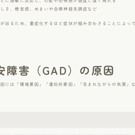
ことに過敏に反応し、心配や恐怖感が過度に強く現れる
苦しさ、倦怠感、めまいや自律神経失調症など
状が出るため、重症化するほど症状が組み合わさることによっ
安障害（GAD）の原因
原因には「環境要因」「遺伝的要因」「生まれながらの気質」
初めての方へ
名古屋駅前こころのクリニックとは
Doctor
診療案内
ドクター
FAQ
アクセス
よくある