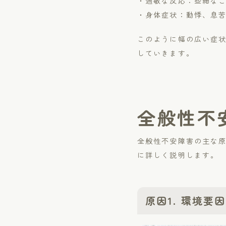
・過敏な反応：些細な
・身体症状：動悸、息
このように幅の広い症
していきます。
全般性不
全般性不安障害の主な
に詳しく説明します。
About
Menu
原因1. 環境要因
Access