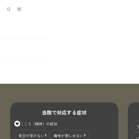
土
日
祝
当院で対応する症状
て
こころ（精神）の症状
気分が浮かない
趣味が楽しめない