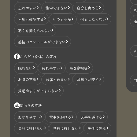
忘れやすい
集中できない
自分を責める
何度も確認する
いつも不安
何もしたくない
怒りを抑えられない
感情のコントールができない
A
からだ（身体）の症状
眠れない
疲れやすい
急な動揺等
お腹の不調
頭痛・めまい
耳鳴りが続く
T
貧乏ゆすりが止まらない
関わりの症状
あがりやすい
電車を避ける
苦手を避ける
会社に行けない
学校に行けない
子供に怒る