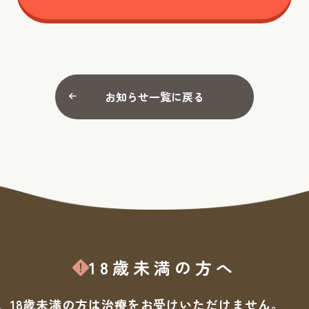
初めての方へ
名古屋駅前こころのクリニックとは
Doctor
お知らせ一覧に戻る
診療案内
ドクター
FAQ
アクセス
よくある
お知らせ
24時間受付中
WEB予約
18歳未満の方へ
18歳未満の方へ
、18歳未満の方は治療をお受けいただけません。