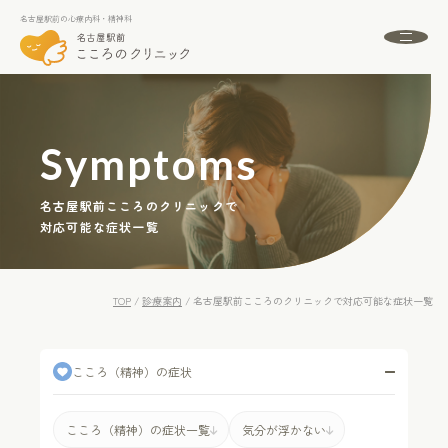
名古屋駅前の心療内科・精神科
名古屋駅前の心療内科・精神科
About
名古屋駅前こころのクリニックとは
Symptoms
初めての方へ
Menu
診療案内
名古屋駅前こころのクリニックで
対応可能な症状一覧
Doctor
ドクター紹介
Access
アクセス
TOP
/
診療案内
/
名古屋駅前こころのクリニックで対応可能な症状一覧
FAQ
よくある質問
News
お知らせ
こころ
（精神）
の症状
こころ（精神）の症状一覧
気分が浮かない
24時間受付中