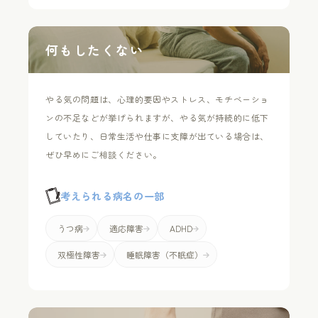
何もしたくない
やる気の問題は、心理的要因やストレス、モチベーショ
ンの不足などが挙げられますが、やる気が持続的に低下
していたり、日常生活や仕事に支障が出ている場合は、
ぜひ早めにご相談ください。
考えられる病名の一部
うつ病
適応障害
ADHD
双極性障害
睡眠障害（不眠症）