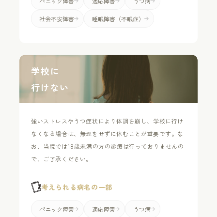
パニック障害
適応障害
うつ病
社会不安障害
睡眠障害（不眠症）
学校に
行けない
強いストレスやうつ症状により体調を崩し、学校に行け
なくなる場合は、無理をせずに休むことが重要です。な
お、当院では18歳未満の方の診療は行っておりませんの
で、ご了承ください。
考えられる病名の一部
パニック障害
適応障害
うつ病