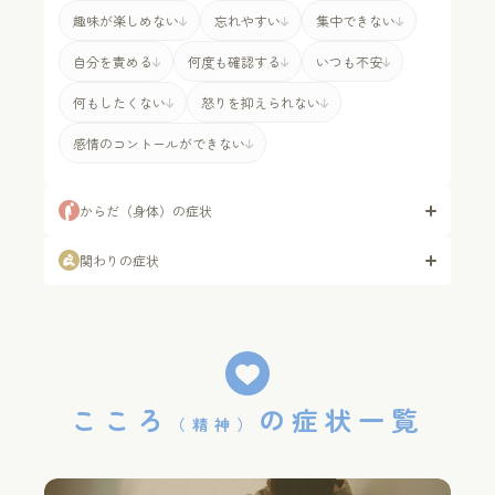
趣味が楽しめない
忘れやすい
集中できない
WEB予約
自分を責める
何度も確認する
いつも不安
18歳未満の方へ
何もしたくない
怒りを抑えられない
感情のコントールができない
プライバシーポリシー
からだ
（身体）
の症状
関わりの症状
こころ
の
症状一覧
（精神）