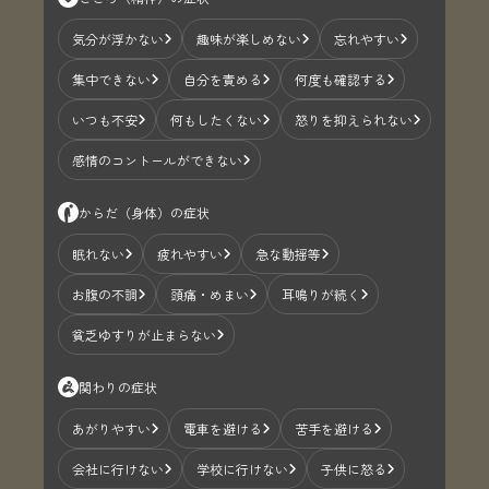
気分が浮かない
趣味が楽しめない
忘れやすい
集中できない
自分を責める
何度も確認する
いつも不安
何もしたくない
怒りを抑えられない
感情のコントールができない
からだ（身体）の症状
眠れない
疲れやすい
急な動揺等
お腹の不調
頭痛・めまい
耳鳴りが続く
貧乏ゆすりが止まらない
関わりの症状
あがりやすい
電車を避ける
苦手を避ける
会社に行けない
学校に行けない
子供に怒る