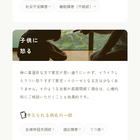
社会不安障害
睡眠障害（不眠症）
子供に
怒る
特に真面目な方で育児が思い通りにいかず、イライラし
たりつい怒りすぎて育児ノイローゼとなる方は少なくあ
りません。そのような状態が長期間続く場合は、心療内
科にご相談いただくことも効果的です。
考えられる病名の一部
自律神経失調症
適応障害
うつ病