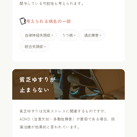
関与している可能性も考えられます。
考えられる病名の一部
自律神経失調症
うつ病
適応障害
統合失調症
貧乏ゆすりが
止まらない
貧乏ゆすりは元来ストレスに関連するものですが、
ADHD（注意欠如・多動性障害）が要因である場合、投
薬治療が効果的と言われています。