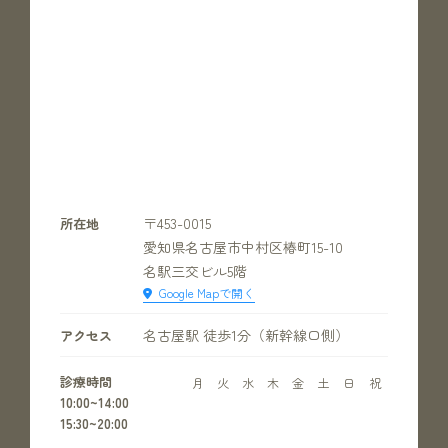
〒453-0015
所在地
愛知県名古屋市中村区椿町15-10
名駅三交ビル5階
Google Mapで開く
名古屋駅 徒歩1分（新幹線口側）
アクセス
診療時間
月
火
水
木
金
土
日
祝
10:00~14:00
15:30~20:00