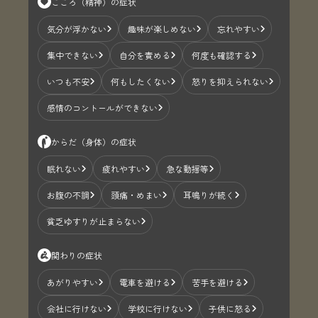
こころ（精神）の症状
気分が浮かない
趣味が楽しめない
忘れやすい
集中できない
自分を責める
何度も確認する
いつも不安
何もしたくない
怒りを抑えられない
感情のコントールができない
からだ（身体）の症状
眠れない
疲れやすい
急な動揺等
お腹の不調
頭痛・めまい
耳鳴りが続く
貧乏ゆすりが止まらない
関わりの症状
あがりやすい
電車を避ける
苦手を避ける
会社に行けない
学校に行けない
子供に怒る