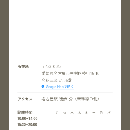
〒453-0015
所在地
愛知県名古屋市中村区椿町15-10
名駅三交ビル5階
Google Mapで開く
名古屋駅 徒歩1分（新幹線口側）
アクセス
診療時間
月
火
水
木
金
土
日
祝
10:00~14:00
15:30~20:00