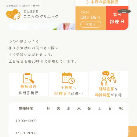
本日の診療状況
名古屋駅前の心療内科・精神科
名古屋駅前の心療内科・精神科
2026
本日
08
06
月
日
診療日
木曜日
About
名古屋駅前こころのクリニックとは
心の不調からくる
様々な症状にお気づきの際に
初めての方へ
すぐ受診いただけるよう、
Menu
土日祝日も夜20時まで診療しています。
診療案内
Doctor
ドクター紹介
Access
最短即日
アクセス
土日祝
も
経験豊富
な
診断書発行
20時まで
診療中
精神科医
が在籍
FAQ
よくある質問
診療時間
月
火
水
木
金
土
日
祝
News
お知らせ
10:00~14:00
名古屋駅
から
15:30~20:00
24時間受付中