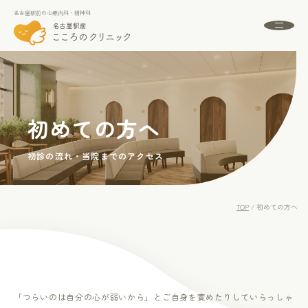
名古屋駅前の心療内科・精神科
名古屋駅前の心療内科・精神科
About
名古屋駅前こころのクリニックとは
初めての方へ
初めての方へ
Menu
診療案内
初診の流れ・当院までのアクセス
Doctor
ドクター紹介
Access
アクセス
TOP
/
初めての方へ
FAQ
よくある質問
News
お知らせ
「つらいのは自分の心が弱いから」とご自身を責めたりしていらっしゃ
24時間受付中