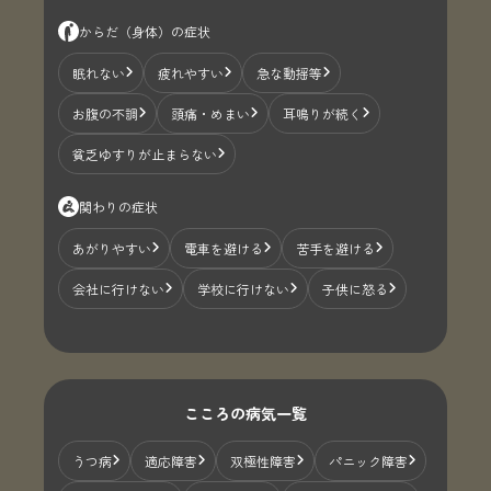
からだ（身体）の症状
眠れない
疲れやすい
急な動揺等
お腹の不調
頭痛・めまい
耳鳴りが続く
貧乏ゆすりが止まらない
関わりの症状
あがりやすい
電車を避ける
苦手を避ける
会社に行けない
学校に行けない
子供に怒る
こころの病気一覧
うつ病
適応障害
双極性障害
パニック障害